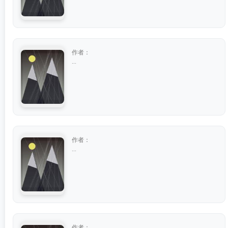
作者：
...
作者：
...
作者：