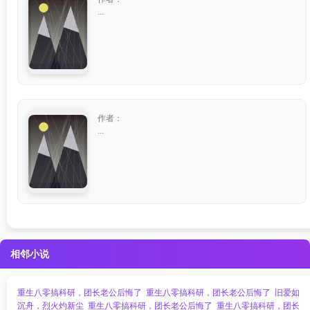
...
作者：
...
相邻小说
重生八零搞科研，团长老公后悔了
重生八零搞科研，团长老公后悔了
旧爱如
沉舟，烈火灼新尘
重生八零搞科研，团长老公后悔了
重生八零搞科研，团长