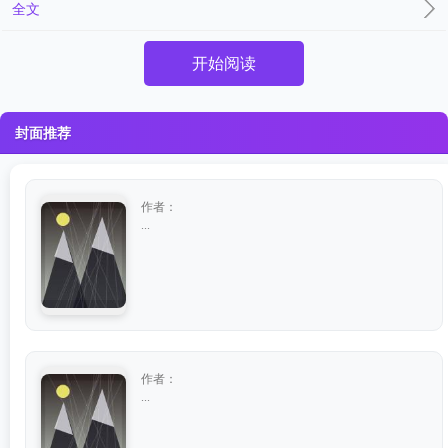
全文
开始阅读
封面推荐
作者：
...
作者：
...