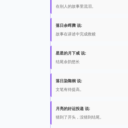
在别人的故事里流泪。
落日余晖腾 说:
故事在讲述中完成救赎
星星的月下咸 说:
结尾余韵悠长
落日染陬桐 说:
文笔有待提高。
月亮的好运投递 说:
猜到了开头，没猜到结尾。