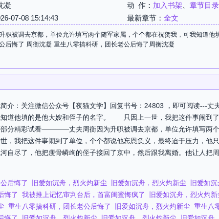
沈凝
动 作：
加入书架
、
章节目录
07-08 15:14:43
最新章节：
全文
升职被调去京都，单位允许填写两个随军家属，个个都在祝贺我，可我知道他填
公后悔了 周衡沈凝 重生八零搞科研，团长老公后悔了周衡沈凝
介：关注微信公众号【夜猫文学】回复书号：24803 ，即可阅读---
我知道他填的是他大嫂和侄子的名字。 只因上一世，我把这件事闹到了
—部分精彩试看————丈夫周衡因为升职被调去京都，单位允许填写两
一世，我把这件事闹到了单位，个个都说他忘恩负义，最终迫于压力，他
跳河自尽了，他把瘦骨嶙峋的侄子接回了京中，然后跟我离婚。他让人把
老公后悔了
旧爱如沉舟，烈火灼新尘
旧爱如沉舟，烈火灼新尘
旧爱如沉
后悔了
我被推上记忆审判台后，首富闺蜜悔疯了
旧爱如沉舟，烈火灼新
尘
重生八零搞科研，团长老公后悔了
旧爱如沉舟，烈火灼新尘
重生八
后悔了
旧爱如沉舟，烈火灼新尘
旧爱如沉舟，烈火灼新尘
旧爱如沉舟