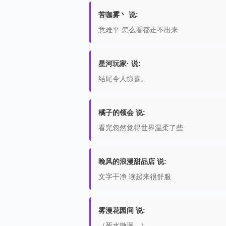
苦咖雾丶 说:
意难平 怎么看都走不出来
星河玩家· 说:
结尾令人惊喜。
橘子的领会 说:
看完忽然觉得世界温柔了些
晚风的浪漫甜品店 说:
文字干净 读起来很舒服
雾漫花园间 说:
（死水微澜。）