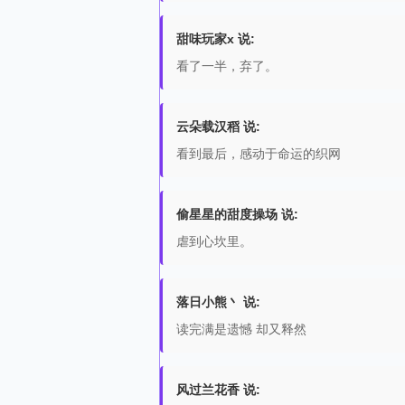
甜味玩家x 说:
看了一半，弃了。
云朵载汉稻 说:
看到最后，感动于命运的织网
偷星星的甜度操场 说:
虐到心坎里。
落日小熊丶 说:
读完满是遗憾 却又释然
风过兰花香 说: