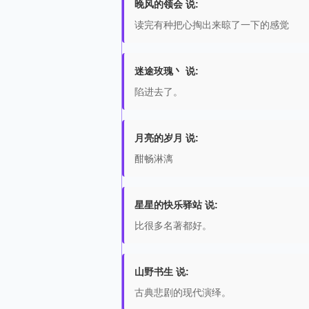
晚风的领会 说:
读完有种把心掏出来晾了一下的感觉
迷途玫瑰丶 说:
陷进去了。
月亮的岁月 说:
酣畅淋漓
星星的快乐驿站 说:
比很多名著都好。
山野书生 说:
古典悲剧的现代演绎。