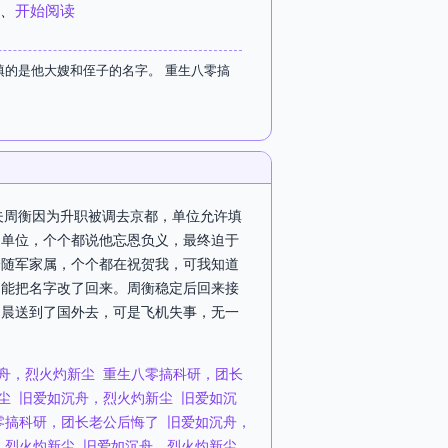
、
开始阅读
的是他大嫂和侄子的名字。 重生八零搞
丈夫周衡因为升职被调去京都，单位允许填
单位，个个都说他忘恩负义，最终迫于
个随军家属，个个都在祝贺我，可我知道
只能把名字改了回来。周衡稳定后回来接
周晨送到了国外去，可是飞机失事，无一
舟，烈火灼新尘
重生八零搞科研，团长
尘
旧爱如沉舟，烈火灼新尘
旧爱如沉
零搞科研，团长老公后悔了
旧爱如沉舟，
，烈火灼新尘
旧爱如沉舟，烈火灼新尘