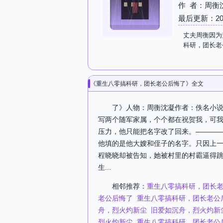
作 者：周衡
最后更新：2026-
丈夫周衡因为
科研，团长老
《重生八零搞科研，团长老公后悔了》全文
了》人物：周衡沈凝作者：佚名小说简
写两个随军家属，个个都在祝贺我，可
压力，他只能把名字改了回来。———
他填的是他大嫂和侄子的名字。只因上
程晓晓却被告知，她被村里的村霸逼得
生...
相邻推荐：
重生八零搞科研，团长
老公后悔了
重生八零搞科研，团长老公
舟，烈火灼新尘
旧爱如沉舟，烈火灼新
烈火灼新尘
重生八零搞科研，团长老公