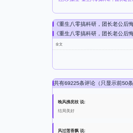
《重生八零搞科研，团长老公后
《重生八零搞科研，团长老公后
全文
共有69225条评论（只显示前50
晚风拂庑枝 说:
结局美好
风过莲香飘 说: