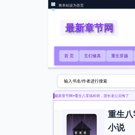
将本站设为首页
最新章节网
首 页
玄幻修真
重生穿越
最新章节网
>
重生八零搞科研，团长老公后悔了
重生八
小说