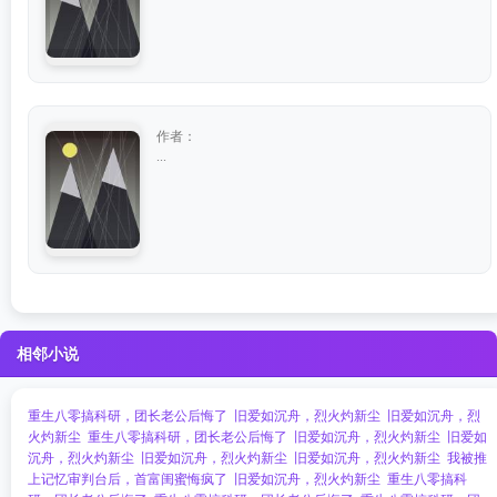
作者：
...
相邻小说
重生八零搞科研，团长老公后悔了
旧爱如沉舟，烈火灼新尘
旧爱如沉舟，烈
火灼新尘
重生八零搞科研，团长老公后悔了
旧爱如沉舟，烈火灼新尘
旧爱如
沉舟，烈火灼新尘
旧爱如沉舟，烈火灼新尘
旧爱如沉舟，烈火灼新尘
我被推
上记忆审判台后，首富闺蜜悔疯了
旧爱如沉舟，烈火灼新尘
重生八零搞科