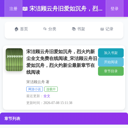
📖 宋洁顾云舟旧爱如沉舟，烈火灼新尘全文免费在线阅读_宋洁顾云舟旧爱如沉舟，烈火灼新尘最新章节在线阅读
注册
登录
🏠 首页
📂 分类
📚 书架
📖 记录
宋洁顾云舟旧爱如沉舟，烈火灼新
加入书架
尘全文免费在线阅读_宋洁顾云舟旧
开始阅读
爱如沉舟，烈火灼新尘最新章节在
章节目录
线阅读
宋洁顾云舟 著
网游小说
连载中
最近更新：
全文
更新时间：
2026-07-08 15:11:38
章节列表