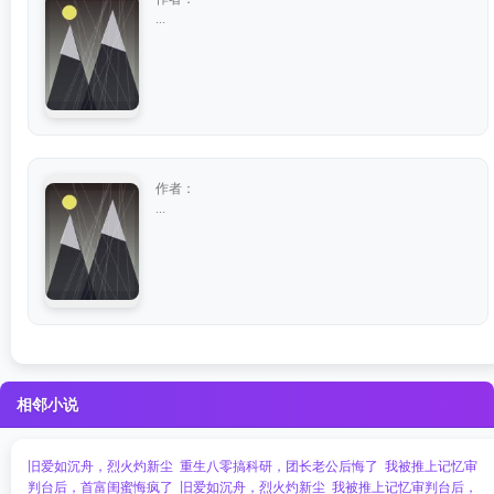
...
作者：
...
相邻小说
旧爱如沉舟，烈火灼新尘
重生八零搞科研，团长老公后悔了
我被推上记忆审
判台后，首富闺蜜悔疯了
旧爱如沉舟，烈火灼新尘
我被推上记忆审判台后，