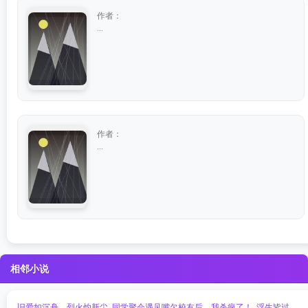
作者：
...
作者：
...
相邻小说
旧爱如沉舟，烈火灼新尘
同学聚会遇见嘴欠校友后，我杀疯了！
浮生皆过