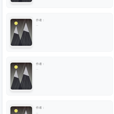
作者：
...
作者：
...
作者：
...