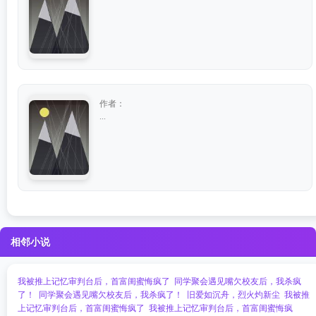
作者：
...
相邻小说
我被推上记忆审判台后，首富闺蜜悔疯了
同学聚会遇见嘴欠校友后，我杀疯
了！
同学聚会遇见嘴欠校友后，我杀疯了！
旧爱如沉舟，烈火灼新尘
我被推
上记忆审判台后，首富闺蜜悔疯了
我被推上记忆审判台后，首富闺蜜悔疯