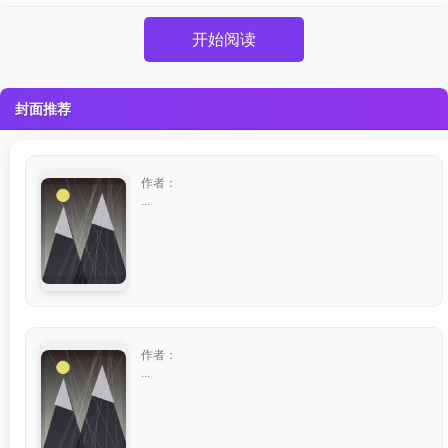
开始阅读
封面推荐
作者：
...
作者：
...