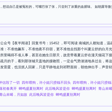
，想说自己是被冤枉的，可嘴巴张了张，只尝到了浓重的血腥味。 如朝露等微光
公众号【夜半阅读】回复书号：15452 ，即可阅读 南城的人都知道，
不准：不准他飙车，不准他夜不归宿，更不准他去找那个叫夏云舒的白月
会所里喝得不省人事，甚至在她生日那天，故意带着夏云舒在漫天烟花下
温疏月的子，看到那张铺天盖地的接吻照，一定会气势汹汹地杀过去，将
发雷霆，也没抓人回家，只是平静地走到祁野面前，朝他伸出手，声音轻
评估毁了一切
四年喂狗，许小姐只捞钱不回头
四年喂狗，许小姐只捞钱
落初春离开
蝉鸣盛夏别离时
此后晚风皆是你
蝉鸣盛夏别离时
青山未
青山未晞，月如故
此后晚风皆是你
蝉鸣盛夏别离时