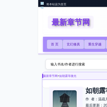
将本站设为首页
最新章节网
首 页
玄幻修真
重生穿越
最新章节网
>
如朝露等微光
如朝露
作 者：温疏
最后更新：2026-