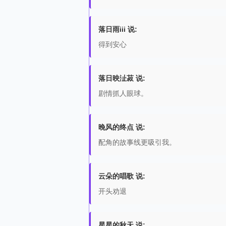
落日雨iii 说:
得到安心
落日映沚菽 说:
剧情抓人眼球。
晚风的终点 说:
配角的故事线更吸引我。
云朵的唱歌 说:
开头劝退
星星的秋天 说: