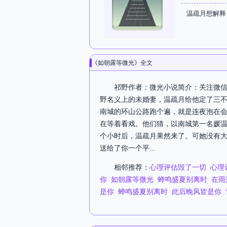
温疏月想解释
《如朝露等微光》全文
祁野作者：微光小说简介：关注微信
野名义上的未婚妻，温疏月给他定了三
南城的环山公路跑个遍，就是连夜泡在
在等着看戏。他们猜，以南城第一名媛
个小时后，温疏月果然来了。可她没有大
送给了你一个平...
相邻推荐：
心理评估毁了一切
心理
你
如朝露等微光
蝉鸣盛夏别离时
在雨
是你
蝉鸣盛夏别离时
此后晚风皆是你