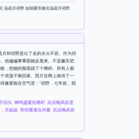
 温疏月祁野 如朝露等微光温疏月祁野
温疏月和祁野是出了名的水火不容。作为祁
光。他偏偏事事跟她反着来。不是飙车把
接吻，把她的脸面踩了个稀碎。所有人都
这个浪荡子揪回家。照片在网上疯传了一
得像要散在空气里：“祁野，七年前，我
不回头
蝉鸣盛夏别离时
此后晚风皆是
晞，月如故
和你重逢在仲夏
此后晚风皆