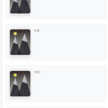
作者：
...
作者：
...