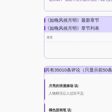
《如晚风候月明》最新章节
《如晚风候月明》章节列表
全文
共有35010条评论（只显示前50
月亮的浪漫操场 说:
人物鲜活让人过目不忘
橘色甜画笔 说: