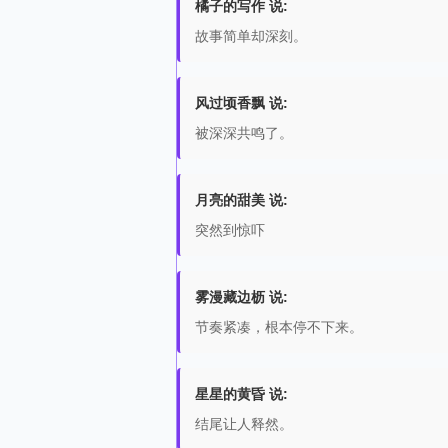
橘子的写作 说:
故事简单却深刻。
风过顷香飘 说:
被深深共鸣了。
月亮的甜美 说:
突然到惊吓
雾漫藏边枥 说:
节奏紧凑，根本停不下来。
星星的黄昏 说:
结尾让人释然。