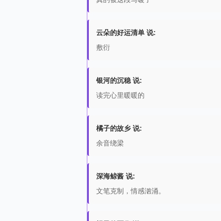
云朵的好运清单 说:
敷衍
银河的沉稳 说:
读完心里暖暖的
橘子的故乡 说:
余音绕梁
深海鲸酱 说:
文笔克制，情感汹涌。