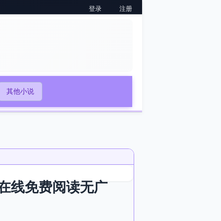
登录
注册
其他小说
在线免费阅读无广