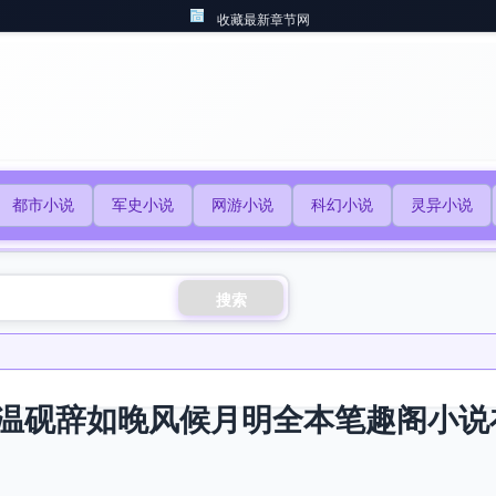
收藏最新章节网
都市小说
军史小说
网游小说
科幻小说
灵异小说
搜索
温砚辞如晚风候月明全本笔趣阁小说