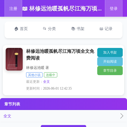
📖 林修远池暖孤帆尽江海万顷全文免费阅读
注册
登录
🏠 首页
📂 分类
📚 书架
📖 记录
林修远池暖孤帆尽江海万顷全文免
加入书架
费阅读
开始阅读
林修远池暖 著
章节目录
其他小说
连载中
最近更新：
全文
更新时间：
2026-06-01 12:42:35
章节列表
全文