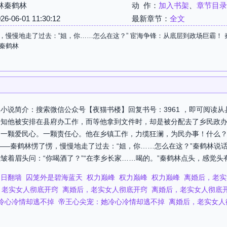
林秦鹤林
动 作：
加入书架
、
章节目录
06-01 11:30:12
最新章节：
全文
，慢慢地走了过去：“姐，你……怎么在这？” 宦海争锋：从底层到政场巨霸！ 
秦鹤林
小说简介：搜索微信公众号【夜猫书楼】回复书号：3961 ，即可阅读
通知他被安排在县府办工作，而等他拿到文件时，却是被分配去了乡民政
一颗爱民心。一颗责任心。他在乡镇工作，力缆狂澜，为民办事！什么？
——秦鹤林愣了愣，慢慢地走了过去：“姐，你……怎么在这？”秦鹤林说
着眉头问：“你喝酒了？”“在李乡长家……喝的。”秦鹤林点头，感觉头有
日日翻墙
囚笼外是碧海蓝天
权力巅峰
权力巅峰
权力巅峰
离婚后，老实
，老实女人彻底开窍
离婚后，老实女人彻底开窍
离婚后，老实女人彻底
心冷情却逃不掉​​
帝王心尖宠：她冷心冷情却逃不掉​​
离婚后，老实女人