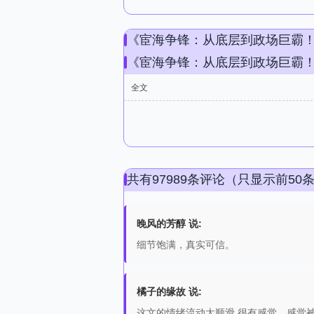
《宦海争锋：从底层到政场巨霸
《宦海争锋：从底层到政场巨霸
全文
共有97989条评论（只显示前50
晚风的芳醇 说:
细节饱满，真实可信。
橘子的缘故 说:
这文的情绪流动太顺滑 很有感觉。感觉