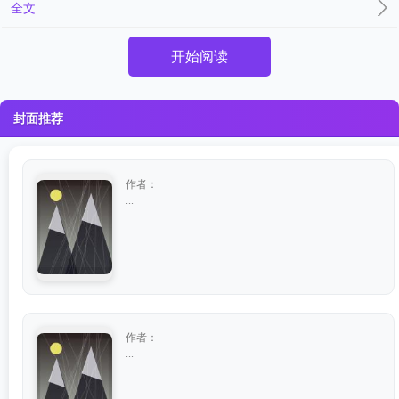
全文
开始阅读
封面推荐
作者：
...
作者：
...