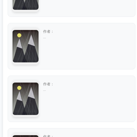
作者：
...
作者：
...
作者：