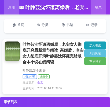
📖 叶静芸沈怀谦离婚后，老实女人彻底开窍最新章节阅读_离婚后，老实女人彻底开窍叶静芸沈怀谦完结版全本小说在线阅读
注册
登录
🏠 首页
📂 分类
📚 书架
📖 记录
叶静芸沈怀谦离婚后，老实女人彻
加入书架
底开窍最新章节阅读_离婚后，老实
开始阅读
女人彻底开窍叶静芸沈怀谦完结版
章节目录
全本小说在线阅读
叶静芸沈怀谦 著
科幻小说
连载中
最近更新：
全文
更新时间：
2026-06-01 11:28:39
章节列表