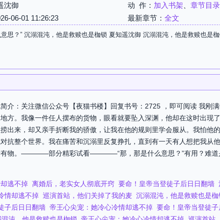
遥沈御
动 作：
加入书架
、
章节目录
06-01 11:26:23
最新章节：
全文
么意思？” 沉溺混沌，他是救赎也是枷锁 夏知遥沈御 沉溺混沌，他是救赎也是
简介：关注微信公众号【夜猫书楼】回复书号：2725 ，即可阅读 我刚
的地方。我像一件任人摆布的货物，眼看就要坠入深渊，他却在这时出现
里捞出来，却又亲手折断我的骄傲，让我在他的规则里学会服从。我怕他
我对抗整个世界。我在痛苦和沉溺里反复挣扎，直到有一天有人想把我从
有物。————部分精彩试看————“那，那是什么意思？”有用？难道
逃不掉​​
离婚后，老实女人彻底开窍
要命！皇帝当登徒子后日日翻墙
情却逃不掉​​
巡演首站，他们关掉了我的麦
沉溺混沌，他是救赎也是枷
徒子后日日翻墙
帝王心尖宠：她冷心冷情却逃不掉​​
要命！皇帝当登徒子
溺混沌，他是救赎也是枷锁
帝王心尖宠：她冷心冷情却逃不掉​​
巡演首站