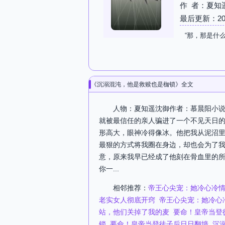
作 者：夏知
最后更新：2026-
“那，那是什
《沉溺混沌，他是救赎也是枷锁》全文
人物：夏知遥沈御作者：慕晨阳小说
就被最信任的亲人骗进了一个不见天日
形高大，眼神冷得像冰。他把我从泥沼
最狠的方式将我圈在身边，却也会为了
意，原来我早已经成了他刻在骨血里的所
你一...
相邻推荐：
帝王心尖宠：她冷心冷情却
老实女人彻底开窍
帝王心尖宠：她冷心冷
站，他们关掉了我的麦
要命！皇帝当登
锁
要命！皇帝当登徒子后日日翻墙
沉