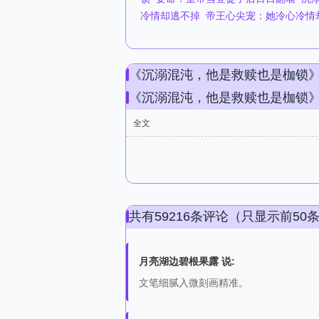
冷情却逃不掉​​
帝王心尖宠：她冷心冷情却
《沉溺混沌，他是救赎也是枷锁
《沉溺混沌，他是救赎也是枷锁
全文
共有59216条评论（只显示前50
月亮湖边碧根果露 说:
文笔细腻入微刻画精准。