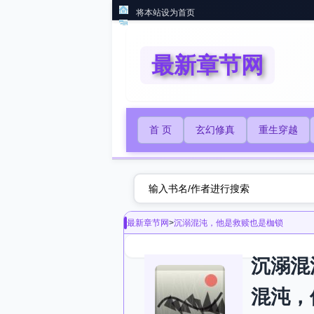
将本站设为首页
最新章节网
首 页
玄幻修真
重生穿越
最新章节网
>
沉溺混沌，他是救赎也是枷锁
沉溺混
混沌，