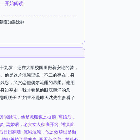
、
开始阅读
枷锁夏知遥沈御
满十九岁，还在大学校园里做着安稳的梦，
了。他是这片混沌里说一不二的存在，身
的残忍，又贪恋他偶尔流露的温柔。他用
他身边夺走，我才看见他眼底翻涌的杀
是嘎腰子？“如果不是昨天沈先生多看了
沉溺混沌，他是救赎也是枷锁
离婚后，
锁
离婚后，老实女人彻底开窍
巡演首
后日日翻墙
沉溺混沌，他是救赎也是枷
，他们关掉了我的麦
帝王心尖宠：她冷心