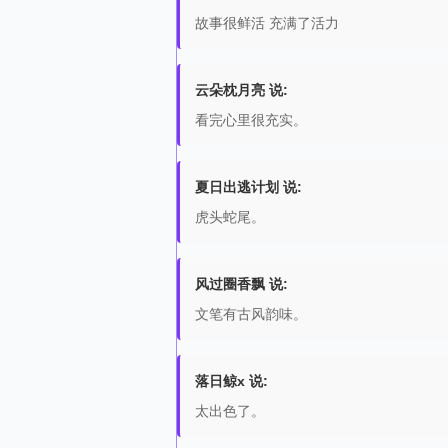
故事很鲜活 充满了活力
云朵枕月亮 说:
看完心里很充实。
夏日出逃计划 说:
虎头蛇尾。
风过圈香飘 说:
文笔有古风韵味。
落日鲸x 说:
太出色了。