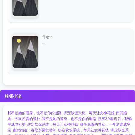
作者：
...
相邻小说
我不是她的替身，也不是你的退路
绑定软饭系统，每天让女神花钱
南武婚
途：各取所需的替补
我不是她的替身，也不是你的退路
狂买30套房后，我躺
平成包租婆
绑定软饭系统，每天让女神花钱
身份低微的秀女，一夜逆袭成皇
宠
南武婚途：各取所需的替补
绑定软饭系统，每天让女神花钱
绑定软饭系