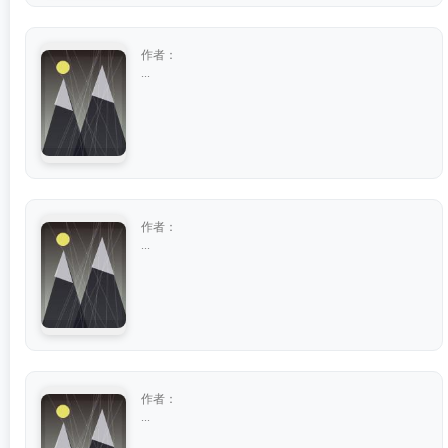
作者：
...
作者：
...
作者：
...