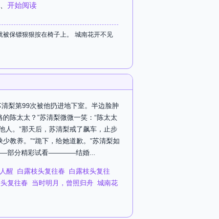
、
开始阅读
就被保镖狠狠按在椅子上。 城南花开不见
苏清梨第99次被他扔进地下室。半边脸肿
的陈太太？”苏清梨微微一笑：“陈太太
他人。”那天后，苏清梨戒了飙车，止步
少教养。”“跪下，给她道歉。”苏清梨如
部分精彩试看————结婚...
人醒
白露枝头复往春
白露枝头复往
枝头复往春
当时明月，曾照归舟
城南花