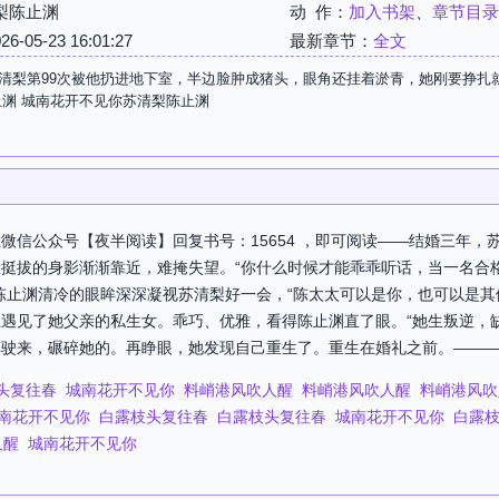
梨陈止渊
动 作：
加入书架
、
章节目录
05-23 16:01:27
最新章节：
全文
清梨第99次被他扔进地下室，半边脸肿成猪头，眼角还挂着淤青，她刚要挣扎
止渊 城南花开不见你苏清梨陈止渊
微信公众号【夜半阅读】回复书号：15654 ，即可阅读——结婚三年，
挺拔的身影渐渐靠近，难掩失望。“你什么时候才能乖乖听话，当一名合格
陈止渊清冷的眼眸深深凝视苏清梨好一会，“陈太太可以是你，也可以是其
遇见了她父亲的私生女。乖巧、优雅，看得陈止渊直了眼。“她生叛逆，缺
驶来，碾碎她的。再睁眼，她发现自己重生了。重生在婚礼之前。————
头复往春
城南花开不见你
料峭港风吹人醒
料峭港风吹人醒
料峭港风吹
南花开不见你
白露枝头复往春
白露枝头复往春
城南花开不见你
白露
人醒
城南花开不见你