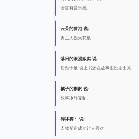
语言有音乐感。
云朵的冒泡 说:
男主人设天花板！
落日的浪漫贩卖 说:
后劲十足 合上书还在故事里没走出来
橘子的斟酌 说:
叙事冷静克制。
碎冰雾丶 说:
人物塑造成功让人喜欢