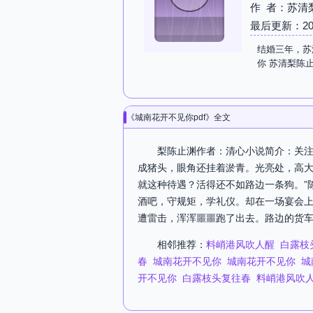
作 者：苏清
最后更新：2026-
结婚三年，苏
你 苏清梨陈
《城南花开不见你pdf》全文
梨陈止渊作者：清心小说简介：关注
成猪头，眼角还挂着淤青。光亮处，高大
就这种待遇？活得还不如路边一条狗。”
酒吧，守规矩，学礼仪。却在一场宴会上
遭雷击，浑浑噩噩跑了出去。路边的货车
相邻推荐：
料峭港风吹人醒
白露枝
春
城南花开不见你
城南花开不见你
城
开不见你
白露枝头复往春
料峭港风吹