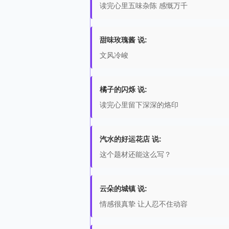
读完心里五味杂陈 感慨万千
甜味玫瑰酱 说:
文风冷峻
橘子的闪烁 说:
读完心里留下深深的烙印
汽水的好运花店 说:
这个题材还能这么写？
云朵的城镇 说:
情感很真挚 让人忍不住动容