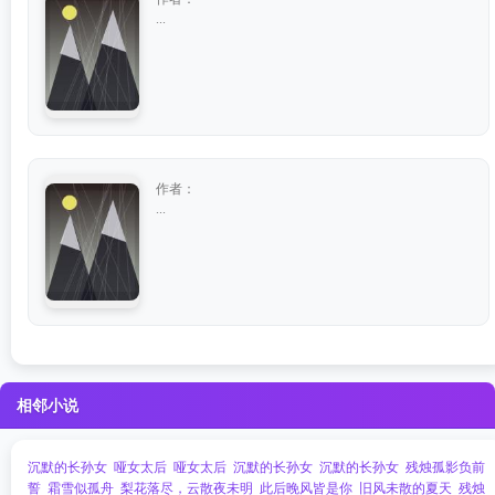
...
作者：
...
相邻小说
沉默的长孙女
哑女太后
哑女太后
沉默的长孙女
沉默的长孙女
残烛孤影负前
誓
霜雪似孤舟
梨花落尽，云散夜未明
此后晚风皆是你
旧风未散的夏天
残烛