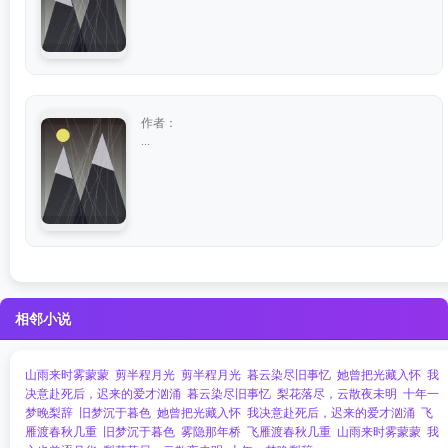
作者：
...
相邻小说
山雨来时雾蒙蒙
剪半程月光
剪半程月光
暮云染尽旧事忆
她曾把光藏入怀
我
决意赴死后，迟来的爱才汹涌
暮云染尽旧事忆
梨花落尽，云散夜未明
十年一
梦晚梨辞
旧梦沉于暮色
她曾把光藏入怀
我决意赴死后，迟来的爱才汹涌
飞
雁渡春秋几重
旧梦沉于暮色
雾隐那年桥
飞雁渡春秋几重
山雨来时雾蒙蒙
我