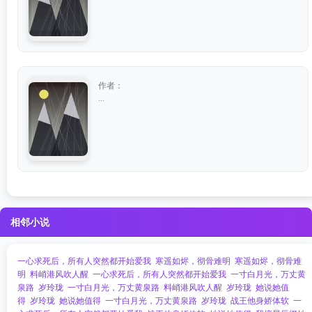
作者：
...
相邻小说
一心求死后，所有人突然都开始爱我
寒遥如烬，彻骨难明
寒遥如烬，彻骨难
明
料峭港风吹人醒
一心求死后，所有人突然都开始爱我
一寸白月光，万丈黄
泉路
岁玲珑
一寸白月光，万丈黄泉路
料峭港风吹人醒
岁玲珑
她说她值
得
岁玲珑
她说她值得
一寸白月光，万丈黄泉路
岁玲珑
战王他身娇体软
一