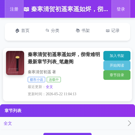
📖 秦寒清贺初遥寒遥如烬，彻骨难明最新章节列表_笔趣阁
注册
登录
🏠 首页
📂 分类
📚 书架
📖 记录
秦寒清贺初遥寒遥如烬，彻骨难明
加入书架
最新章节列表_笔趣阁
开始阅读
秦寒清贺初遥 著
章节目录
都市小说
连载中
最近更新：
全文
更新时间：
2026-05-22 11:04:13
章节列表
全文