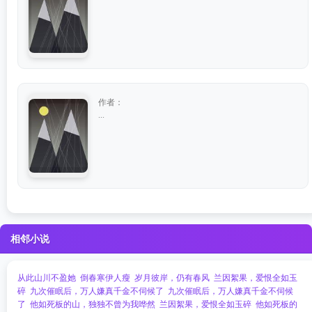
作者：
...
相邻小说
从此山川不盈她
倒春寒伊人瘦
岁月彼岸，仍有春风
兰因絮果，爱恨全如玉
碎
九次催眠后，万人嫌真千金不伺候了
九次催眠后，万人嫌真千金不伺候
了
他如死板的山，独独不曾为我哗然
兰因絮果，爱恨全如玉碎
他如死板的