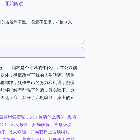
、
开始阅读
的苦涩和滞重。 善意不图报，却换来人
阅读——我本是个平凡的年轻人，在公园偶
场意外，彻底改写了我的人生轨迹。我原
站稳脚跟，凭借自己的努力和机遇，慢慢
己那杯已经有些温了的酒，仰头喝下。冰
红酒见了底，又开了几瓶啤酒，桌上的卤
皇叔恩爱着呢，太子你装什么情深
想鸠
强！
凡人修仙，开局获得上古顶级功
我了
凡人修仙，开局获得上古顶级功
，震惊宗门
善意不图报，却换来人生巅