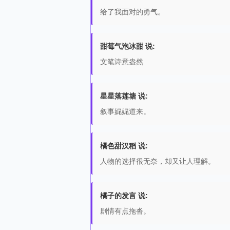
给了我面对的勇气。
甜莓气泡冰甜 说:
文笔诗意盎然
星星落莲塘 说:
叙事娓娓道来。
橘色甜汉稻 说:
人物的选择很无奈，却又让人理解。
橘子的发言 说:
剧情有点拖沓。