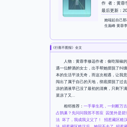
作 者：黄蓉
最后更新：2026-
她端起自己那
生巅峰 黄蓉
《行善不图报》全文
人物：黄蓉李修远作者：偷吃辣椒的
遇一位醉酒的女士，出手帮她摆脱了纠
本的生活平淡无奇，而这次相遇，让我
闯出了属于自己的天地，彻底摆脱了过
凉的酒液早已没了最初的清爽，只剩下
菜凉了又...
相邻推荐：
一手掌生死，一剑断万
占鹊巢？先问问我答不答应
囚笼外是碧
法
坏了，我成我义父了！
招惹藏区糙
法
招惹藏区糙汉后，她回不去了
招惹