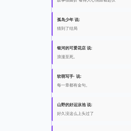
故事很曲折 看得人心情跟着起伏
孤岛少年 说:
猜到了结局
银河的可爱花店 说:
浪漫至死。
软萌写手· 说:
每一章都有金句。
山野的好运泳池 说:
好久没这么上头过了