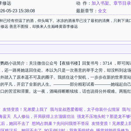
李修远
动 作：
加入书架
、
章节目录
05-23 15:38:08
最新章节：
全文
杯已经有些温了的酒，仰头喝下。冰凉的酒液早已没了最初的清爽，只剩下满口
李修远 善意不图报，却换来人生巅峰黄蓉李修远
鹦鹉小说简介：关注微信公众号【夜猫书楼】回复书号：3714 ，即可
缠，还一路将她送回住处。本以为只是一次善意的举手之劳，却没料到这
意外踏入了原本遥不可及的圈子。我抓住这个契机，一步步在新的世界里
去的平凡，开启了全新的人生。————部分精彩试看————她端起自
满口的苦涩和滞重。这一夜，酒喝得断断续续，话也说得分外艰难。两瓶
古
友情变质！兄弟爱上我了
我与皇叔恩爱着呢，太子你装什么情深
我与
海蓝天
凡人修仙，开局获得上古顶级功法
强龙不压地头蛇？那是龙不够
汉后，她回不去了
想鸠占鹊巢？先问问我答不答应
友情变质！兄弟爱上
藏区糙汉后，她回不去了
90天倒计时：我靠系统续命
睡觉就能提升修为