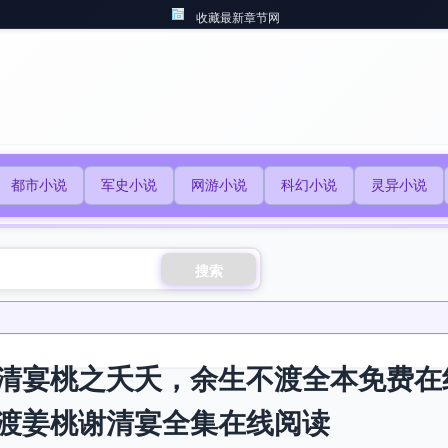
收藏最新章节网
都市小说
军史小说
网游小说
科幻小说
灵异小说
搜索
清宴桃之夭夭，余生不渡全本免费在
渡姜桃谢清宴全集在线阅读