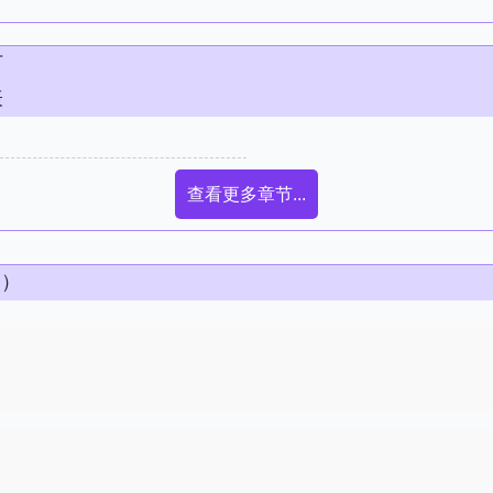
节
表
查看更多章节...
条）