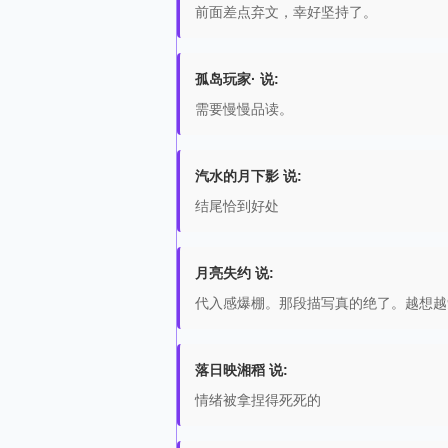
前面差点弃文，幸好坚持了。
孤岛玩家· 说:
需要慢慢品读。
汽水的月下影 说:
结尾恰到好处
月亮失约 说:
代入感爆棚。那段描写真的绝了。越想越
落日映湘稻 说:
情绪被拿捏得死死的