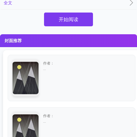
全文
开始阅读
封面推荐
作者：
...
作者：
...