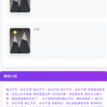
作者：
...
相邻小说
桃之夭夭，余生不渡
桃之夭夭，余生不渡
桃之夭夭，余生不渡
情深缘浅终是
错，从此山水不相逢
爱似雪迹无声
浮生皆过客，我自踏长风
婚礼当天被污
蔑，她直接换嫁我兄弟了！
太子逼我卖身给她白月光，我转身嫁皇上
桃之夭
夭，余生不渡
桃之夭夭，余生不渡
爸爸死后，我让妈妈身败名裂
春华秋实