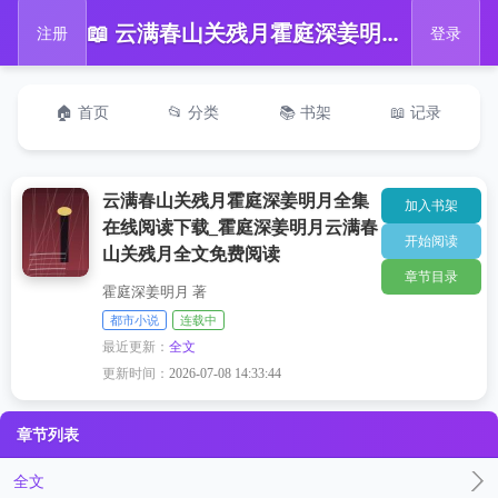
📖 云满春山关残月霍庭深姜明月全集在线阅读下载_霍庭深姜明月云满春山关残月全文免费阅读
注册
登录
🏠 首页
📂 分类
📚 书架
📖 记录
云满春山关残月霍庭深姜明月全集
加入书架
在线阅读下载_霍庭深姜明月云满春
开始阅读
山关残月全文免费阅读
章节目录
霍庭深姜明月 著
都市小说
连载中
最近更新：
全文
更新时间：
2026-07-08 14:33:44
章节列表
全文