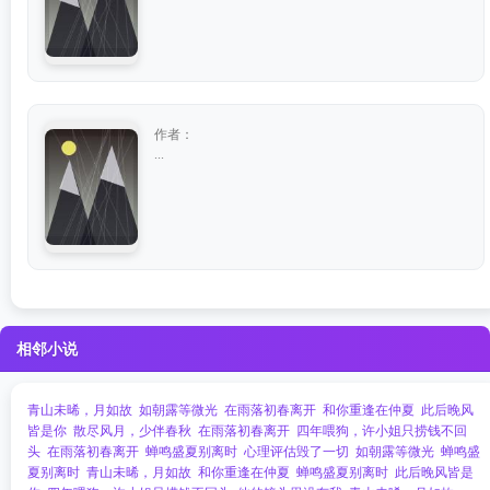
作者：
...
相邻小说
青山未晞，月如故
如朝露等微光
在雨落初春离开
和你重逢在仲夏
此后晚风
皆是你
散尽风月，少伴春秋
在雨落初春离开
四年喂狗，许小姐只捞钱不回
头
在雨落初春离开
蝉鸣盛夏别离时
心理评估毁了一切
如朝露等微光
蝉鸣盛
夏别离时
青山未晞，月如故
和你重逢在仲夏
蝉鸣盛夏别离时
此后晚风皆是