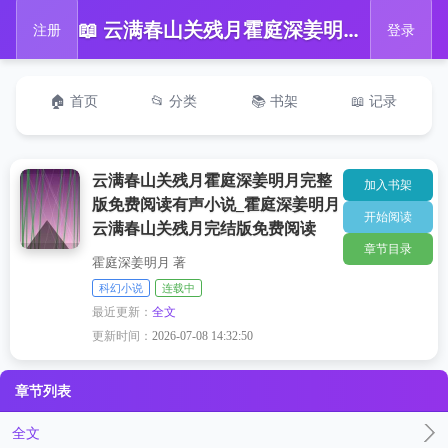
📖 云满春山关残月霍庭深姜明月完整版免费阅读有声小说_霍庭深姜明月云满春山关残月完结版免费阅读
注册
登录
🏠 首页
📂 分类
📚 书架
📖 记录
云满春山关残月霍庭深姜明月完整
加入书架
版免费阅读有声小说_霍庭深姜明月
开始阅读
云满春山关残月完结版免费阅读
章节目录
霍庭深姜明月 著
科幻小说
连载中
最近更新：
全文
更新时间：
2026-07-08 14:32:50
章节列表
全文