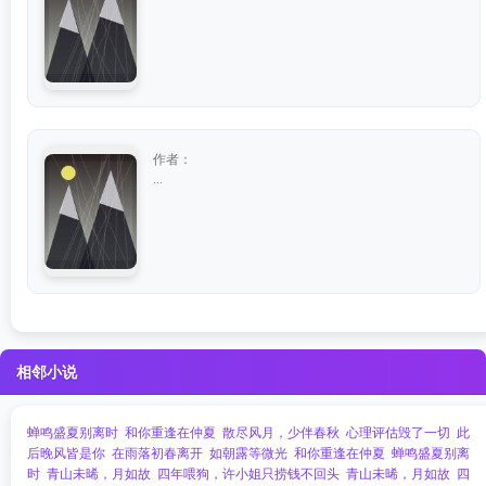
作者：
...
相邻小说
蝉鸣盛夏别离时
和你重逢在仲夏
散尽风月，少伴春秋
心理评估毁了一切
此
后晚风皆是你
在雨落初春离开
如朝露等微光
和你重逢在仲夏
蝉鸣盛夏别离
时
青山未晞，月如故
四年喂狗，许小姐只捞钱不回头
青山未晞，月如故
四