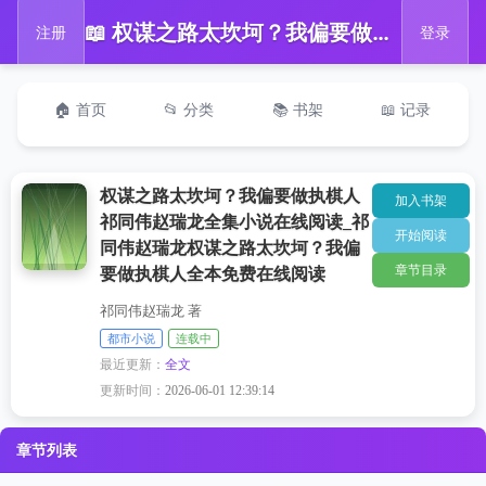
📖 权谋之路太坎坷？我偏要做执棋人祁同伟赵瑞龙全集小说在线阅读_祁同伟赵瑞龙权谋之路太坎坷？我偏要做执棋人全本免费在线阅读
注册
登录
🏠 首页
📂 分类
📚 书架
📖 记录
权谋之路太坎坷？我偏要做执棋人
加入书架
祁同伟赵瑞龙全集小说在线阅读_祁
开始阅读
同伟赵瑞龙权谋之路太坎坷？我偏
章节目录
要做执棋人全本免费在线阅读
祁同伟赵瑞龙 著
都市小说
连载中
最近更新：
全文
更新时间：
2026-06-01 12:39:14
章节列表