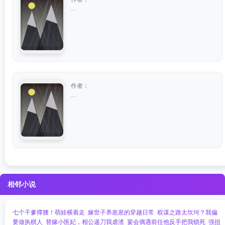
...
作者：
...
相邻小说
七个干爹撑腰！萌娃横着走
嫁世子养崽崽的穿越日常
权谋之路太坎坷？我偏
要做执棋人
替嫁小医妃，相公递刀我虐渣
宴会偶遇前任他反手把我锁死
强扭