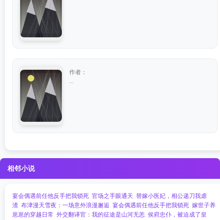
作者：
...
相邻小说
宴会偶遇前任他反手把我锁死
官场之手眼通天
替嫁小医妃，相公递刀我虐
渣
布津漫天雪夜：一场意外浪漫邂逅
宴会偶遇前任他反手把我锁死
嫁世子养
崽崽的穿越日常
外交翻译官：我的征途是山河无恙
侯府忠仆，被迫成了皇