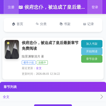
📖 侯府忠仆，被迫成了皇后最新章节免费阅读
注册
登录
🏠 首页
📂 分类
📚 书架
📖 记录
侯府忠仆，被迫成了皇后最新章节
加入书架
免费阅读
开始阅读
陆景渊黎清月 著
章节目录
都市小说
连载中
最近更新：
全文
更新时间：
2026-06-01 12:34:22
章节列表
全文