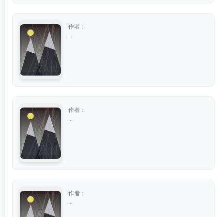
作者：
...
作者：
...
作者：
...