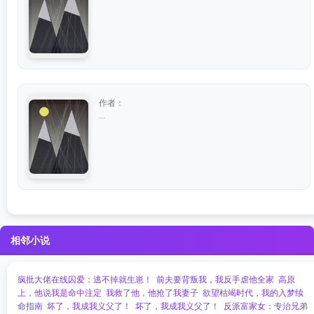
作者：
...
相邻小说
疯批大佬在线囚爱：逃不掉就生崽！
前夫要背叛我，我反手虐他全家
高原
上，他说我是命中注定
我救了他，他抢了我妻子
欲望枯竭时代，我的入梦续
命指南
坏了，我成我义父了！
坏了，我成我义父了！
反派富家女：专治兄弟