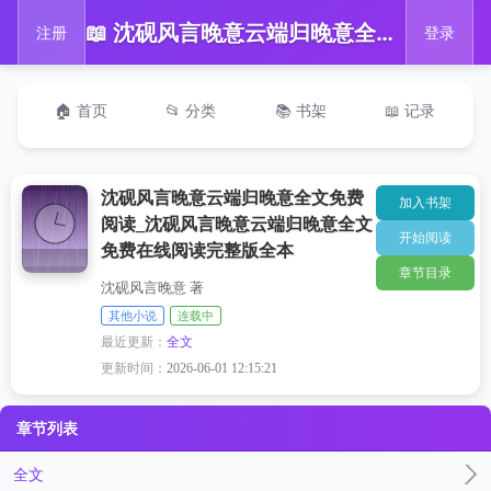
📖 沈砚风言晚意云端归晚意全文免费阅读_沈砚风言晚意云端归晚意全文免费在线阅读完整版全本
注册
登录
🏠 首页
📂 分类
📚 书架
📖 记录
沈砚风言晚意云端归晚意全文免费
加入书架
阅读_沈砚风言晚意云端归晚意全文
开始阅读
免费在线阅读完整版全本
章节目录
沈砚风言晚意 著
其他小说
连载中
最近更新：
全文
更新时间：
2026-06-01 12:15:21
章节列表
全文