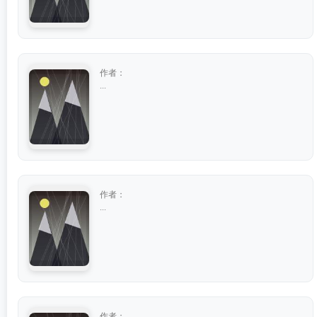
作者：
...
作者：
...
作者：