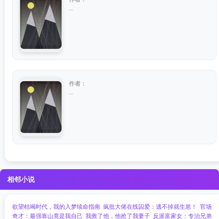
...
作者：
...
相邻小说
欲望枯竭时代，我的入梦续命指南
疯批大佬在线囚爱：逃不掉就生崽！
官场
奇才：最强靠山竟是我自己
我救了他，他抢了我妻子
反派富家女：专治兄弟