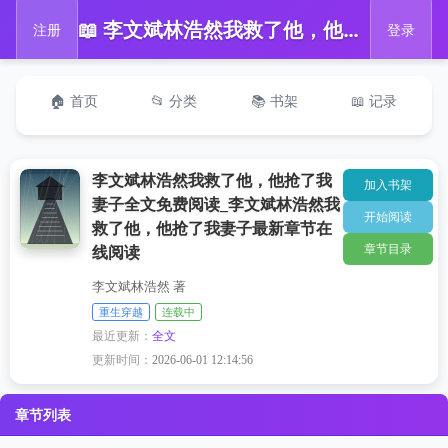
📖 李文斌林浩然我救了他，他抢了我妻子全文免费阅读_李文斌林浩然我救了他，他抢了我妻子最新章节在线阅读
注册
登录
🏠 首页
📂 分类
📚 书架
📖 记录
李文斌林浩然我救了他，他抢了我
加入书架
妻子全文免费阅读_李文斌林浩然我
开始阅读
救了他，他抢了我妻子最新章节在
章节目录
线阅读
李文斌林浩然 著
重生穿越
连载中
最近更新：
全文
更新时间：
2026-06-01 12:14:56
章节列表