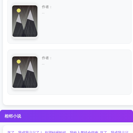
作者：
...
作者：
...
相邻小说
坏了，我成我义父了！
欲望枯竭时代，我的入梦续命指南
坏了，我成我义父