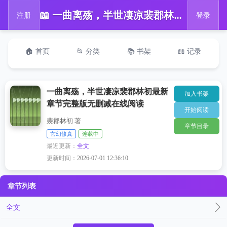
📖 一曲离殇，半世凄凉裴郡林初最新章节完整版无删减在线阅读
注册
登录
🏠 首页
📂 分类
📚 书架
📖 记录
一曲离殇，半世凄凉裴郡林初最新
加入书架
章节完整版无删减在线阅读
开始阅读
裴郡林初 著
章节目录
玄幻修真
连载中
最近更新：
全文
更新时间：
2026-07-01 12:36:10
章节列表
全文