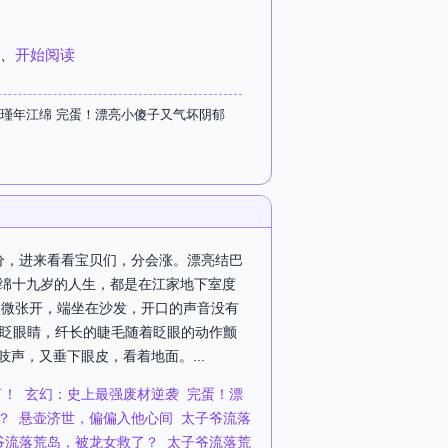
、
开始阅读
瑾年江绵 完蛋！漂亮小傻子又气坏阴郁
开分，进来看看宝贝们，分会涨。漂亮结巴
江绵十九岁的人生，都是在江家地下室度
微微张开，端坐在沙发，开口的声音没有
眨了眨眼睛，纤长的睫毛随着眨眼的动作颤
声，又垂下眼皮，看着地面。...
了！
玄幻：史上最强废材逆袭
完蛋！漂
？
悬壶济世，偏偏入他心间
太子爷流落
爷流落荒岛，被龙女救了？
太子爷流落荒