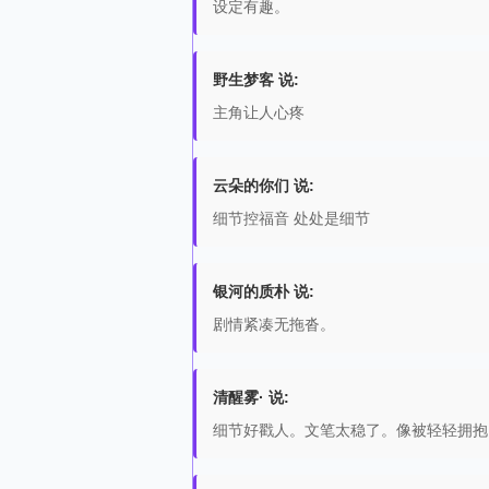
设定有趣。
野生梦客 说:
主角让人心疼
云朵的你们 说:
细节控福音 处处是细节
银河的质朴 说:
剧情紧凑无拖沓。
清醒雾· 说:
细节好戳人。文笔太稳了。像被轻轻拥抱