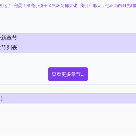
化了​​
完蛋！漂亮小傻子又气坏阴郁大佬
我引产那天，他正为白月光铺
最新章节
章节列表
查看更多章节...
条）