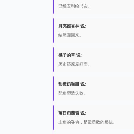
已经安利给书友。
月亮照杏林 说:
结尾圆回来。
橘子的草 说:
历史还原度好高。
甜橙奶咖甜 说:
配角塑造失败。
落日归西窗 说:
主角的妥协，是最勇敢的反抗。