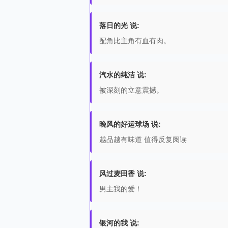
落日的光 说:
配角比主角有血有肉。
汽水的纯洁 说:
被深刻的立意震撼。
晚风的好运球场 说:
越品越有味道 值得反复阅读
风过麦田香 说:
男主我的爱！
银河的我 说: