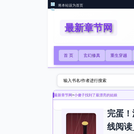
将本站设为首页
最新章节网
首 页
玄幻修真
重生穿越
最新章节网
>
小傻子找到了最漂亮的姑娘
完蛋！
线阅读