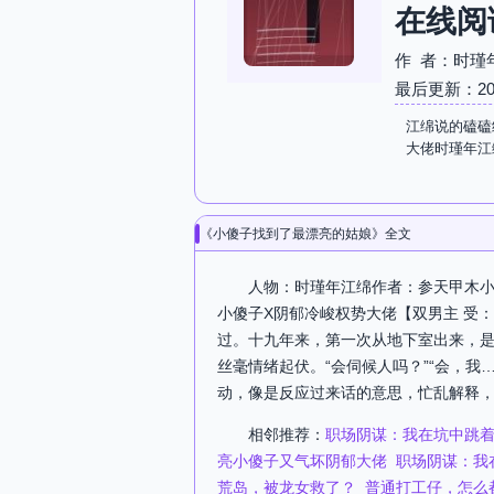
在线阅
作 者：时瑾
最后更新：2026-
江绵说的磕磕
大佬时瑾年江
《小傻子找到了最漂亮的姑娘》全文
人物：时瑾年江绵作者：参天甲木小
小傻子X阴郁冷峻权势大佬【双男主 受
过。十九年来，第一次从地下室出来，
丝毫情绪起伏。“会伺候人吗？”“会，我
动，像是反应过来话的意思，忙乱解释，
相邻推荐：
职场阴谋：我在坑中跳
亮小傻子又气坏阴郁大佬
职场阴谋：我
荒岛，被龙女救了？
普通打工仔，怎么