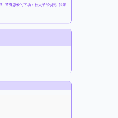
路
替身恋爱的下场：被太子爷锁死
我亲