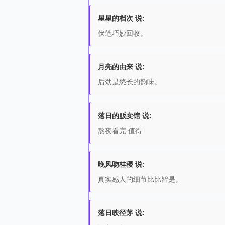
星星的档次 说:
伏笔巧妙回收。
月亮的由来 说:
后劲是悠长的韵味。
落日的贩卖馆 说:
熬夜看完 值得
晚风吻桂稷 说:
真实感人的细节比比皆是。
落日映径茅 说: