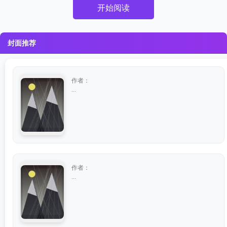
开始阅读
封面推荐
作者：
...
作者：
...