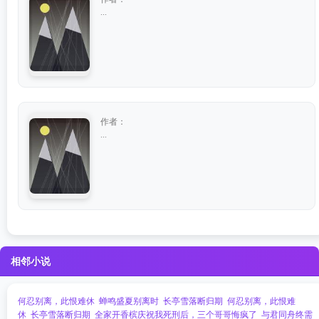
...
作者：
...
相邻小说
何忍别离，此恨难休
蝉鸣盛夏别离时
长亭雪落断归期
何忍别离，此恨难
休
长亭雪落断归期
全家开香槟庆祝我死刑后，三个哥哥悔疯了
与君同舟终需