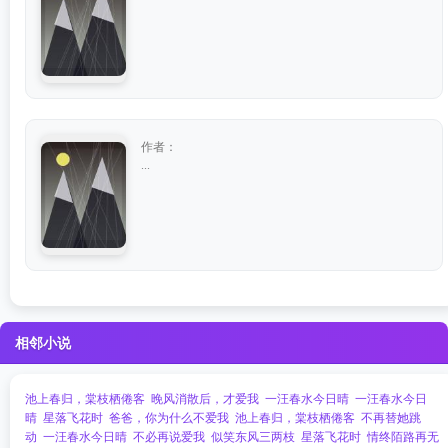
作者：
...
相邻小说
池上春归，棠枝栖倦客
晚风消散后，才爱我
一汪春水今日晴
一汪春水今日
晴
星落飞花时
爸爸，你为什么不爱我
池上春归，棠枝栖倦客
不再替她跳
动
一汪春水今日晴
不必再说爱我
似笑东风三两枝
星落飞花时
情终陌路再无