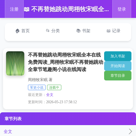
📖 不再替她跳动周栩牧宋眠全本在线免费阅读_周栩牧宋眠不再替她跳动全章节笔趣阁小说在线阅读
注册
登录
🏠 首页
📂 分类
📚 书架
📖 记录
不再替她跳动周栩牧宋眠全本在线
加入书架
免费阅读_周栩牧宋眠不再替她跳动
开始阅读
全章节笔趣阁小说在线阅读
章节目录
周栩牧宋眠 著
军史小说
连载中
最近更新：
全文
更新时间：
2026-05-23 17:58:12
章节列表
全文