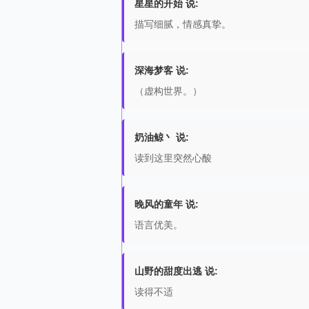
星星的开始 说:
描写细腻，情感真挚。
深海梦客 说:
（虚构世界。）
奶油鲸丶 说:
读到这里突然心酸
晚风的童年 说:
语言优美。
山野的甜度出逃 说:
读得不适