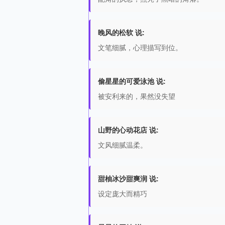
晚风的松软 说:
文笔细腻，心理描写到位。
偷星星的可爱泳池 说:
被安利来的，果然没失望
山野的心动花店 说:
文风细腻温柔。
甜柚冰沙甜爽润 说:
设定庞大而精巧