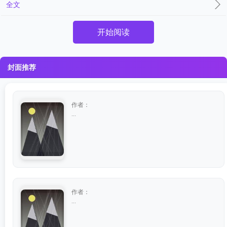
全文
开始阅读
封面推荐
作者：
...
作者：
...