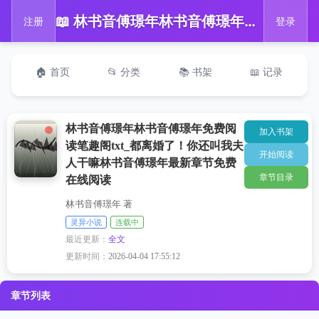
📖 林书音傅璟年林书音傅璟年免费阅读笔趣阁txt_都离婚了！你还叫我夫人干嘛林书音傅璟年最新章节免费在线阅读
注册
登录
🏠 首页
📂 分类
📚 书架
📖 记录
林书音傅璟年林书音傅璟年免费阅
加入书架
读笔趣阁txt_都离婚了！你还叫我夫
开始阅读
人干嘛林书音傅璟年最新章节免费
章节目录
在线阅读
林书音傅璟年 著
灵异小说
连载中
最近更新：
全文
更新时间：
2026-04-04 17:55:12
章节列表