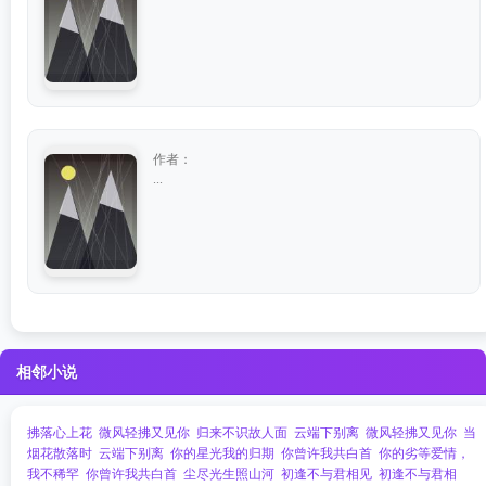
作者：
...
相邻小说
拂落心上花
微风轻拂又见你
归来不识故人面
云端下别离
微风轻拂又见你
当
烟花散落时
云端下别离
你的星光我的归期
你曾许我共白首
你的劣等爱情，
我不稀罕
你曾许我共白首
尘尽光生照山河
初逢不与君相见
初逢不与君相