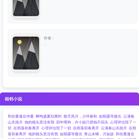
作者：
...
相邻小说
和你重逢在仲夏
蝉鸣盛夏别离时
散尽风月，少伴春秋
如朝露等微光
云满春
山关残月
他的镜头里没有我
四年喂狗，许小姐只捞钱不回头
心理评估毁了一
切
在雨落初春离开
心理评估毁了一切
在雨落初春离开
云满春山关残月
在雨
落初春离开
他的镜头里没有我
如朝露等微光
青山未晞，月如故
和你重逢在