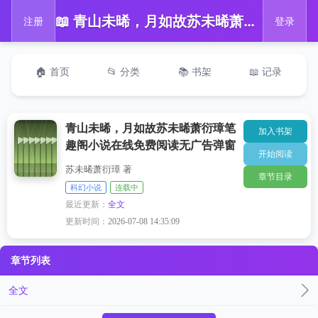
📖 青山未晞，月如故苏未晞萧衍璋笔趣阁小说在线免费阅读无广告弹窗
注册
登录
🏠 首页
📂 分类
📚 书架
📖 记录
青山未晞，月如故苏未晞萧衍璋笔
加入书架
趣阁小说在线免费阅读无广告弹窗
开始阅读
苏未晞萧衍璋 著
章节目录
科幻小说
连载中
最近更新：
全文
更新时间：
2026-07-08 14:35:09
章节列表
全文