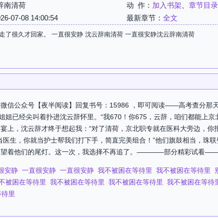
辞南清荷
动 作：
加入书架
、
章节目录
07-08 14:00:54
最新章节：
全文
走了很久才回家。 一直很安静 沈云辞南清荷 一直很安静沈云辞南清荷
微信公众号【夜半阅读】回复书号：15986 ，即可阅读——高考查分那
姐姐已经尖叫着扑进沈云辞怀里。“我670！你675，云辞，咱们都能上
宴上，沈云辞才终于想起我：“对了清荷，京北职专就在医科大旁边，你
当医生，你就当护士帮我们打下手，简直完美组合！”他们旗鼓相当，珠
望着他们的尾灯。这一次，我选择不再追了。————部分精彩试看———
很安静
一直很安静
一直很安静
我不被困在等待里
我不被困在等待里
不被困在等待里
我不被困在等待里
我不被困在等待里
我不被困在等待
等待里