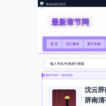
将本站设为首页
最新章节网
首 页
玄幻修真
重生穿越
最新章节网
>
一直很安静
沈云辞
辞南清