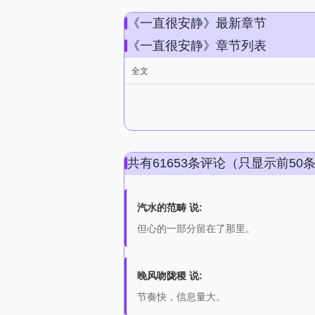
《一直很安静》最新章节
《一直很安静》章节列表
全文
共有61653条评论（只显示前50
汽水的范畴 说:
但心的一部分留在了那里。
晚风吻陇稷 说:
节奏快，信息量大。