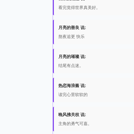
看完觉得世界真美好。
月亮的善良 说:
熬夜追更 快乐
月亮的璀璨 说:
结尾有点迷。
热恋海浪酱 说:
读完心里软软的
晚风拂关枝 说:
主角的勇气可嘉。