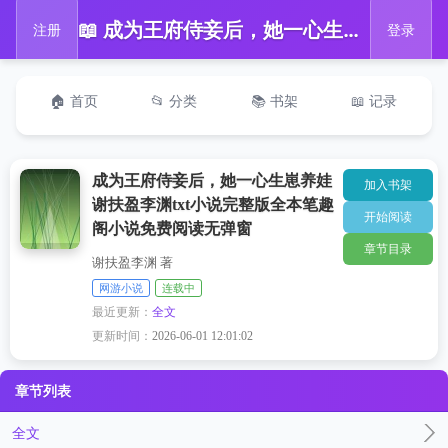
📖 成为王府侍妾后，她一心生崽养娃谢扶盈李渊txt小说完整版全本笔趣阁小说免费阅读无弹窗
注册
登录
🏠 首页
📂 分类
📚 书架
📖 记录
成为王府侍妾后，她一心生崽养娃
加入书架
谢扶盈李渊txt小说完整版全本笔趣
开始阅读
阁小说免费阅读无弹窗
章节目录
谢扶盈李渊 著
网游小说
连载中
最近更新：
全文
更新时间：
2026-06-01 12:01:02
章节列表
全文