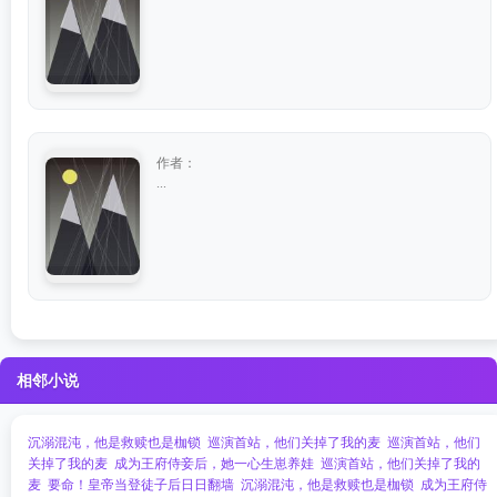
作者：
...
相邻小说
沉溺混沌，他是救赎也是枷锁
巡演首站，他们关掉了我的麦
巡演首站，他们
关掉了我的麦
成为王府侍妾后，她一心生崽养娃
巡演首站，他们关掉了我的
麦
要命！皇帝当登徒子后日日翻墙
沉溺混沌，他是救赎也是枷锁
成为王府侍