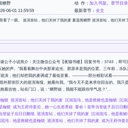
闻栖野
动 作：
加入书架
、
章节目录
06-01 11:59:59
最新章节：
全文
里看了一眼。 巡演首站，他们关掉了我的麦 夏遥闻栖野 巡演首站，他们关掉
谢公子小说简介：关注微信公众号【夜猫书楼】回复书号：3743 ，即可
压她的声。”我看着舞台中央那束追光。那原本是我的位置。三年前，乐
巡演，他们却把我的麦调成了最低音量。————部分精彩试看————
着场馆外那张巨大的巡演海报。她看向我。“我今天不是来求你回去的。我只
着吉他，站在门口，说：“栖野姐，我能不能跟你学气息？”...
是枷锁
巡演首站，他们关掉了我的麦
沉溺混沌，他是救赎也是枷锁
沉溺
是枷锁
成为王府侍妾后，她一心生崽养娃
要命！皇帝当登徒子后日日翻
当登徒子后日日翻墙
巡演首站，他们关掉了我的麦
沉溺混沌，他是救赎
溺混沌，他是救赎也是枷锁
巡演首站，他们关掉了我的麦
成为王府侍妾