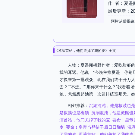
作 者：夏遥
最后更新：2026-
阿树从后视镜
《巡演首站，他们关掉了我的麦》全文
人物：夏遥闻栖野作者：爱吃甜虾的
我的耳返。他说：“今晚主推夏遥，你别
才换来第一批观众。现在我们终于开万人
去？”“不进。”“那你来干什么？”我看
她，忽然想起她第一次进排练室那天。她抱
相邻推荐：
沉溺混沌，他是救赎也
是救赎也是枷锁
沉溺混沌，他是救赎也
演首站，他们关掉了我的麦
要命！皇帝
麦
要命！皇帝当登徒子后日日翻墙
沉
了我的麦
巡演首站，他们关掉了我的麦