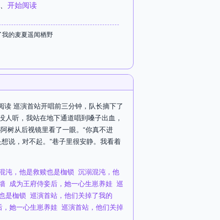
、
开始阅读
了我的麦夏遥闻栖野
阅读 巡演首站开唱前三分钟，队长摘下了
队没人听，我站在地下通道唱到嗓子出血，
阿树从后视镜里看了一眼。“你真不进
是想说，对不起。”巷子里很安静。我看着
混沌，他是救赎也是枷锁
沉溺混沌，他
墙
成为王府侍妾后，她一心生崽养娃
巡
也是枷锁
巡演首站，他们关掉了我的
后，她一心生崽养娃
巡演首站，他们关掉