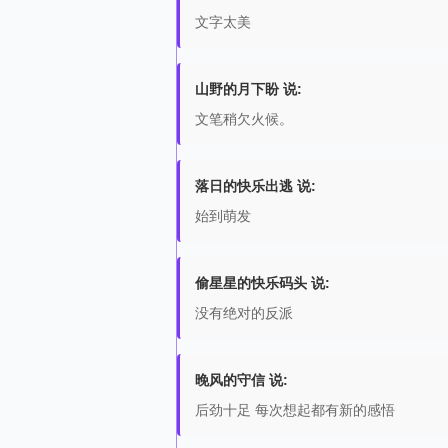
文字太美
山野的月下盼 说:
文笔稍欠火候。
落日的快乐出逃 说:
始到萌发
偷星星的快乐码头 说:
没有绝对的反派
晚风的守信 说:
后劲十足 每次想起都有新的感悟