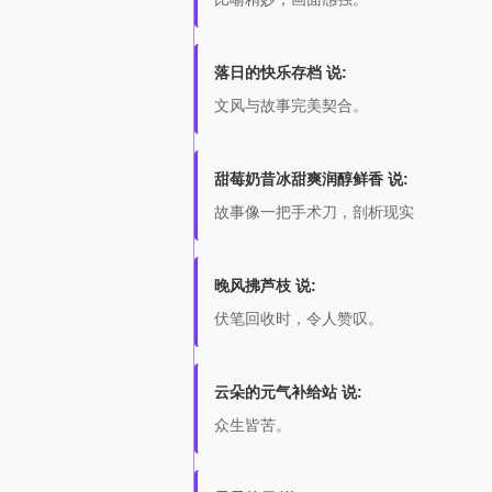
落日的快乐存档 说:
文风与故事完美契合。
甜莓奶昔冰甜爽润醇鲜香 说:
故事像一把手术刀，剖析现实
晚风拂芦枝 说:
伏笔回收时，令人赞叹。
云朵的元气补给站 说:
众生皆苦。