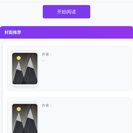
开始阅读
封面推荐
作者：
...
作者：
...