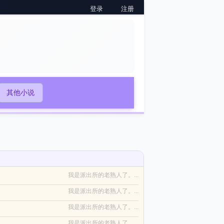
登录
注册
其他小说
我是派出所的老熟人了。...
我是派出所的老熟人了。...
我是派出所的老熟人了。...
我是派出所的老熟人了。...