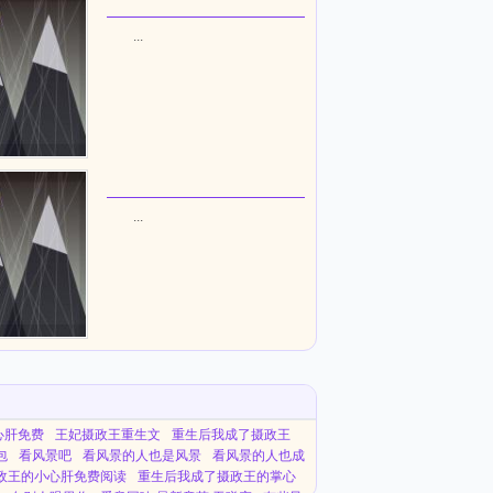
...
...
心肝免费
王妃摄政王重生文
重生后我成了摄政王
包
看风景吧
看风景的人也是风景
看风景的人也成
政王的小心肝免费阅读
重生后我成了摄政王的掌心