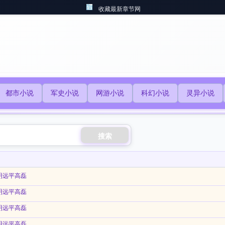
收藏最新章节网
都市小说
军史小说
网游小说
科幻小说
灵异小说
搜索
明远平高磊
明远平高磊
明远平高磊
明远平高磊