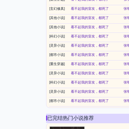
[玄幻修真]
看不起我的室友，都死了
张
[其他小说]
看不起我的室友，都死了
张
[其他小说]
看不起我的室友，都死了
张
[科幻小说]
看不起我的室友，都死了
张
[灵异小说]
看不起我的室友，都死了
张
[都市小说]
看不起我的室友，都死了
张
[重生穿越]
看不起我的室友，都死了
张
[灵异小说]
看不起我的室友，都死了
张
[科幻小说]
看不起我的室友，都死了
张
[灵异小说]
看不起我的室友，都死了
张
[都市小说]
看不起我的室友，都死了
张
已完结热门小说推荐