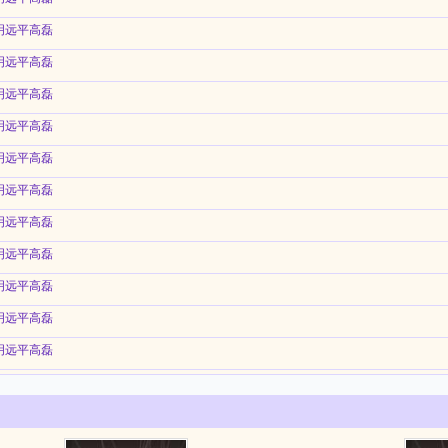
明远平高磊
明远平高磊
明远平高磊
明远平高磊
明远平高磊
明远平高磊
明远平高磊
明远平高磊
明远平高磊
明远平高磊
明远平高磊