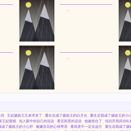
...
...
歌词
王妃摄政王又来求亲了
重生后成了摄政王的白月光
重生后我成了摄政王的小
爷王妃寝戏
别人眼中的自己的说说
看完风景的说说
他被抓住了
综武开局武功礼
我成了摄政王的小心肝
被嫌弃后的心情寄语
看风景不一定去远方
重生后我成了摄