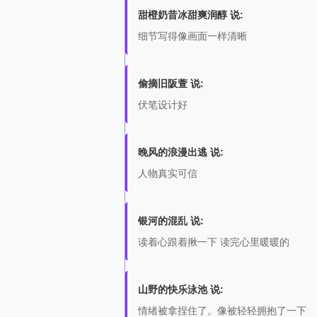
甜橙奶昔冰甜爽润醇 说:
细节写得像画面一样清晰
偷摘旧阪萱 说:
伏笔设计好
晚风的浪漫出逃 说:
人物真实可信
银河的混乱 说:
读着心跟着揪一下 读完心里暖暖的
山野的快乐泳池 说:
情绪被拿捏住了。像被轻轻拥抱了一下