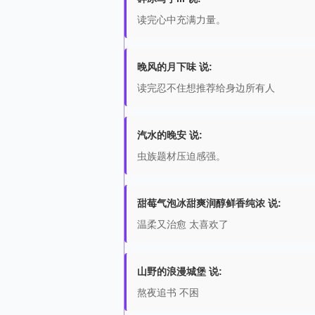
读完心中充满力量。
晚风的月下味 说:
读完忍不住想推荐给身边所有人
汽水的晚安 说:
虫族题材压迫感强。
甜莓气泡冰甜爽润醇鲜香纯浓 说:
温柔又治愈 太喜欢了
山野的浪漫城堡 说:
熬夜追书 不困