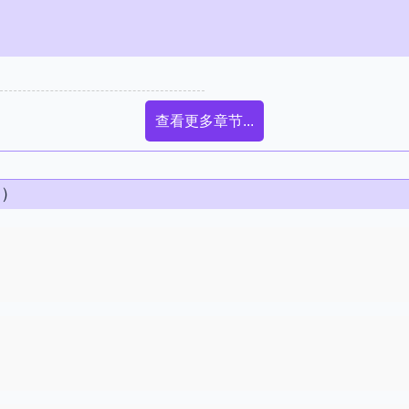
查看更多章节...
条）