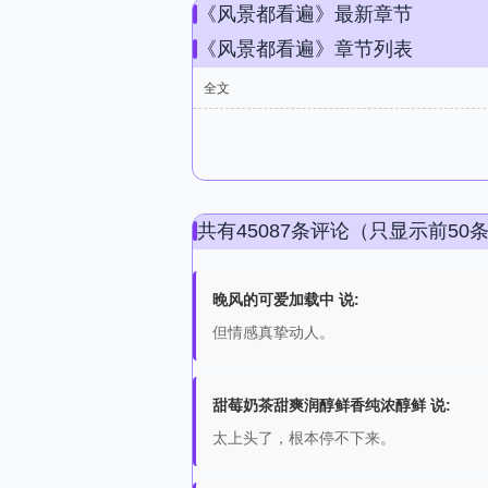
《风景都看遍》最新章节
《风景都看遍》章节列表
全文
共有45087条评论（只显示前50
晚风的可爱加载中 说:
但情感真挚动人。
甜莓奶茶甜爽润醇鲜香纯浓醇鲜 说:
太上头了，根本停不下来。