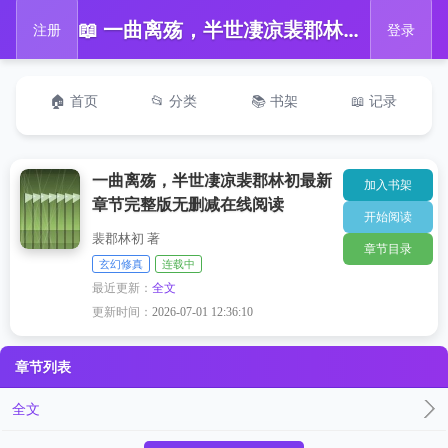
📖 一曲离殇，半世凄凉裴郡林初最新章节完整版无删减在线阅读
注册
登录
🏠 首页
📂 分类
📚 书架
📖 记录
一曲离殇，半世凄凉裴郡林初最新
加入书架
章节完整版无删减在线阅读
开始阅读
裴郡林初 著
章节目录
玄幻修真
连载中
最近更新：
全文
更新时间：
2026-07-01 12:36:10
章节列表
全文