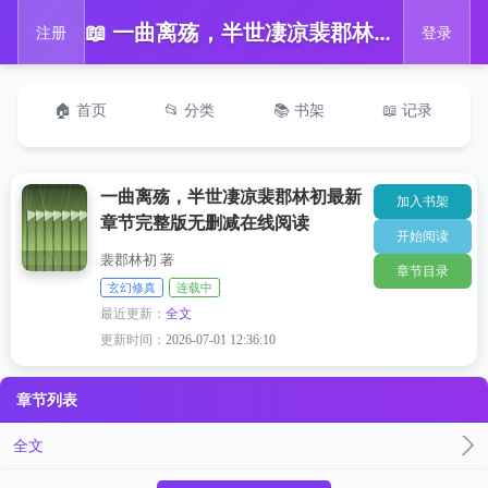
📖 一曲离殇，半世凄凉裴郡林初最新章节完整版无删减在线阅读
注册
登录
🏠 首页
📂 分类
📚 书架
📖 记录
一曲离殇，半世凄凉裴郡林初最新
加入书架
章节完整版无删减在线阅读
开始阅读
裴郡林初 著
章节目录
玄幻修真
连载中
最近更新：
全文
更新时间：
2026-07-01 12:36:10
章节列表
全文